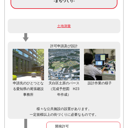
-まちづくり-
土地測量
許可申請及び設計
申請先のひとつとな
天白区土原のパース
設計作業の様子
る愛知県の尾張建設
（完成予想図 H23
事務所
年作成）
様々な公共施設の設置があります。
一定規模以上の街づくりに必要なものです。
開発許可