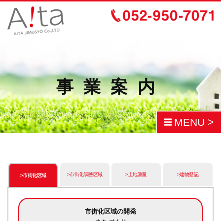
事業案内
MENU >
市街化調整区域
土地測量
建物登記
市街化区域
市街化区域の開発